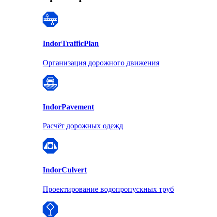
Indor
TrafficPlan
Организация дорожного движения
Indor
Pavement
Расчёт дорожных одежд
Indor
Culvert
Проектирование водопропускных труб