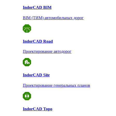
Indor
CAD BIM
BIM (ТИМ) автомобильных дорог
Indor
CAD Road
Проектирование автодорог
Indor
CAD Site
Проектирование
генеральных планов
Indor
CAD Topo