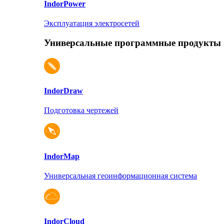
Indor
Power
Эксплуатация электросетей
Универсальные программные продукты
Indor
Draw
Подготовка чертежей
Indor
Map
Универсальная геоинформационная система
Indor
Cloud