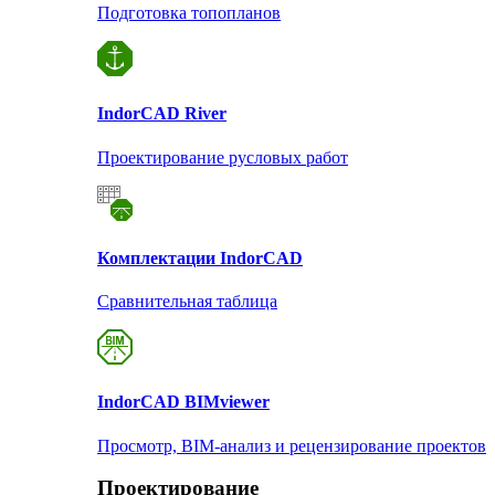
Подготовка топопланов
Indor
CAD River
Проектирование русловых работ
Комплектации Indor
CAD
Сравнительная таблица
Indor
CAD BIMviewer
Просмотр, BIM-анализ и рецензирование проектов
Проектирование