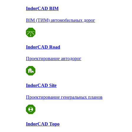
Indor
CAD BIM
BIM (ТИМ) автомобильных дорог
Indor
CAD Road
Проектирование автодорог
Indor
CAD Site
Проектирование
генеральных планов
Indor
CAD Topo