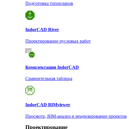
Подготовка топопланов
Indor
CAD River
Проектирование русловых работ
Комплектации Indor
CAD
Сравнительная таблица
Indor
CAD BIMviewer
Просмотр, BIM-анализ и рецензирование проектов
Проектирование