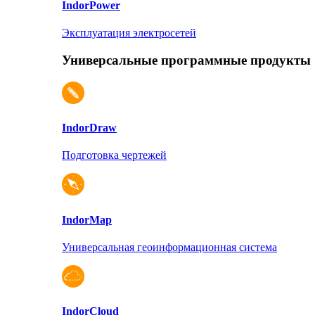
Indor
Power
Эксплуатация электросетей
Универсальные программные продукты
Indor
Draw
Подготовка чертежей
Indor
Map
Универсальная геоинформационная система
Indor
Cloud