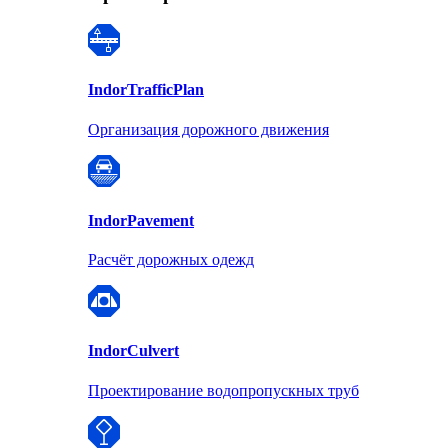
Indor
TrafficPlan
Организация дорожного движения
Indor
Pavement
Расчёт дорожных одежд
Indor
Culvert
Проектирование водопропускных труб