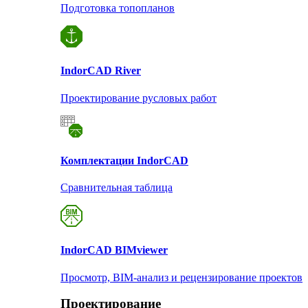
Подготовка топопланов
Indor
CAD River
Проектирование русловых работ
Комплектации Indor
CAD
Сравнительная таблица
Indor
CAD BIMviewer
Просмотр, BIM-анализ и рецензирование проектов
Проектирование