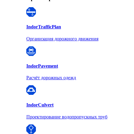
Indor
TrafficPlan
Организация дорожного движения
Indor
Pavement
Расчёт дорожных одежд
Indor
Culvert
Проектирование водопропускных труб