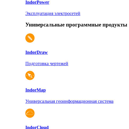
Indor
Power
Эксплуатация электросетей
Универсальные программные продукты
Indor
Draw
Подготовка чертежей
Indor
Map
Универсальная геоинформационная система
Indor
Cloud