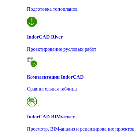
Подготовка топопланов
Indor
CAD River
Проектирование русловых работ
Комплектации Indor
CAD
Сравнительная таблица
Indor
CAD BIMviewer
Просмотр, BIM-анализ и рецензирование проектов