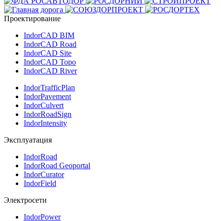
Проектирование
IndorCAD BIM
IndorCAD Road
IndorCAD Site
IndorCAD Topo
IndorCAD River
IndorTrafficPlan
IndorPavement
IndorCulvert
IndorRoadSign
IndorIntensity
Эксплуатация
IndorRoad
IndorRoad Geoportal
IndorCurator
IndorField
Электросети
IndorPower