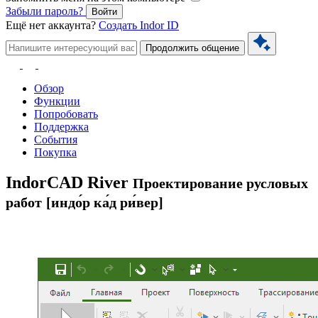
Забыли пароль?
Войти
Ещё нет аккаунта?
Создать Indor ID
Продолжить общение
Обзор
Функции
Попробовать
Поддержка
События
Покупка
Indor
CAD River
Проектирование русловых
работ
[индо́р ка́д ри́вер]