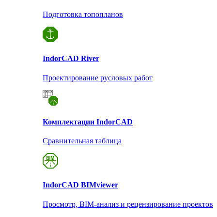
Подготовка топопланов
Indor
CAD River
Проектирование русловых работ
Комплектации Indor
CAD
Сравнительная таблица
Indor
CAD BIMviewer
Просмотр, BIM-анализ и рецензирование проектов