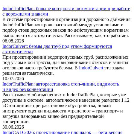
IndorTrafficPlan: больше контроля и автоматизации при работе
с дорожными знаками
В системе проектирования организации дорожного движения
IndorTrafficPlan контроль расстояний между установками и
подбор стоек дорожных знаков по действующим нормативам
выполняются автоматически. Рассказываем, как это работает.
06.08.2026
IndorCulvert: бермы для труб под углом формируются
автоматически
При проектировании водопропускных труб, расположенных
под углом к оси трассы, для выравнивания откосов и защиты
оголовков часто требуются бермы. В
IndorCulvert
эта задача
решается автоматически.
10.07.2026
IndorTrafficPlan: авторасстановка стоп-линии, видимость
и видео без конвертации
Рассказываем об изменениях в IndorTrafficPlan, которые уже
доступны в системе: автоматическое нанесение разметки 1.12
«Стоп-линия» при расстановке обустройства, новый
инструмент оценки видимости «транспорт – транспорт» и
загрузка панорамных видео без предварительной
конвертации.
30.06.2026
IndorCAD 2026: проектирование площадок — бета-версия