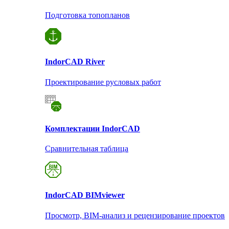
Подготовка топопланов
Indor
CAD River
Проектирование русловых работ
Комплектации Indor
CAD
Сравнительная таблица
Indor
CAD BIMviewer
Просмотр, BIM-анализ и рецензирование проектов