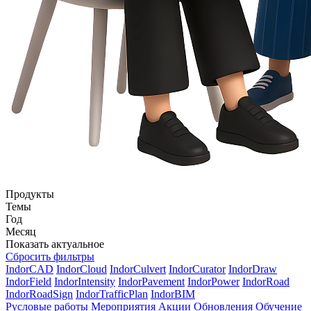
Продукты
Темы
Год
Месяц
Показать актуальное
Сбросить фильтры
IndorCAD
IndorCloud
IndorCulvert
IndorCurator
IndorDraw
IndorField
IndorIntensity
IndorPavement
IndorPower
IndorRoad
IndorRoadSign
IndorTrafficPlan
IndorBIM
Русловые работы
Мероприятия
Акции
Обновления
Обучение