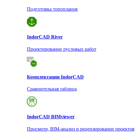
Подготовка топопланов
Indor
CAD River
Проектирование русловых работ
Комплектации Indor
CAD
Сравнительная таблица
Indor
CAD BIMviewer
Просмотр, BIM-анализ и рецензирование проектов