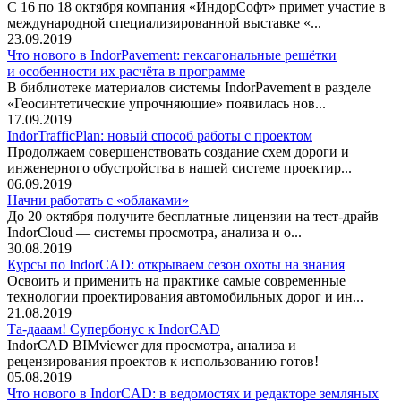
С 16 по 18 октября компания «ИндорСофт» примет участие в
международной специализированной выставке «...
23.09.2019
Что нового в IndorPavement: гексагональные решётки
и особенности их расчёта в программе
В библиотеке материалов системы IndorPavement в разделе
«Геосинтетические упрочняющие» появилась нов...
17.09.2019
IndorTrafficPlan: новый способ работы с проектом
Продолжаем совершенствовать создание схем дороги и
инженерного обустройства в нашей системе проектир...
06.09.2019
Начни работать с «облаками»
До 20 октября получите бесплатные лицензии на тест-драйв
IndorCloud — системы просмотра, анализа и о...
30.08.2019
Курсы по IndorCAD: открываем сезон охоты на знания
Освоить и применить на практике самые современные
технологии проектирования автомобильных дорог и ин...
21.08.2019
Та-дааам! Супербонус к IndorCAD
IndorCAD BIMviewer для просмотра, анализа и
рецензирования проектов к использованию готов!
05.08.2019
Что нового в IndorCAD: в ведомостях и редакторе земляных