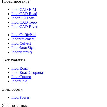
Проектирование
IndorCAD BIM
IndorCAD Road
IndorCAD Site
IndorCAD Topo
IndorCAD River
IndorTrafficPlan
IndorPavement
IndorCulvert
IndorRoadSign
IndorIntensity
Эксплуатация
IndorRoad
IndorRoad Geoportal
IndorCurator
IndorField
Электросети
IndorPower
Универсальные