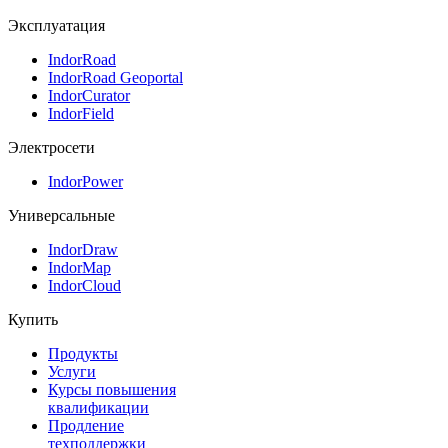
Эксплуатация
IndorRoad
IndorRoad Geoportal
IndorCurator
IndorField
Электросети
IndorPower
Универсальные
IndorDraw
IndorMap
IndorCloud
Купить
Продукты
Услуги
Курсы повышения
квалификации
Продление
техподдержки