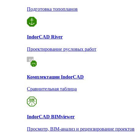
Подготовка топопланов
Indor
CAD River
Проектирование русловых работ
Комплектации Indor
CAD
Сравнительная таблица
Indor
CAD BIMviewer
Просмотр, BIM-анализ и рецензирование проектов