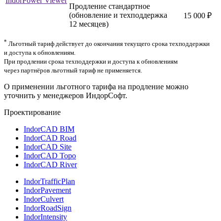
IndorPower Viewer
Продление стандартное
(обновление и техподдержка
15 000 ₽
12 месяцев)
*
Льготный тариф действует до окончания текущего срока техподдержки
и доступа к обновлениям.
При продлении срока техподдержки и доступа к обновлениям
через партнёров льготный тариф не применяется.
О применении льготного тарифа на продление можно
уточнить у менеджеров ИндорСофт.
Проектирование
IndorCAD BIM
IndorCAD Road
IndorCAD Site
IndorCAD Topo
IndorCAD River
IndorTrafficPlan
IndorPavement
IndorCulvert
IndorRoadSign
IndorIntensity