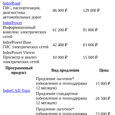
IndorRoad
ГИС, паспортизация,
86 000 ₽
129 000 ₽
диагностика
автомобильных дорог
IndorPower
Информационный
61 200 ₽
91 800 ₽
комплекс электрических
сетей
IndorPower Base
42 400 ₽
63 600 ₽
ГИС электрических сетей
IndorPower Viewer
Просмотр и анализ
10 000 ₽
15 000 ₽
электрических сетей
Программный
Вид продления
Цена
продукт
Продление льготное*
(обновление и техподдержка
15 900 ₽
12 месяцев)
IndorCAD Topo
Продление стандартное
(обновление и техподдержка
26 500 ₽
12 месяцев)
Продление льготное*
(обновление и техподдержка
23 600 ₽