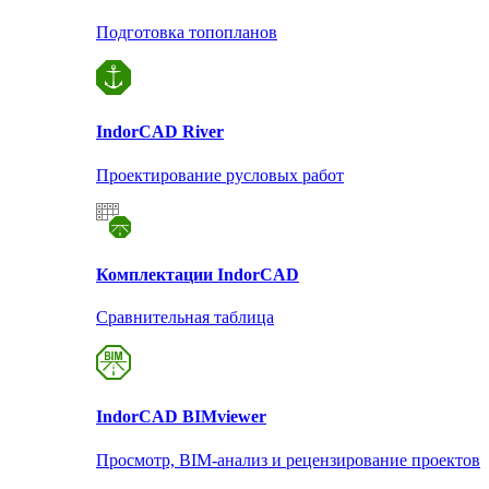
Подготовка топопланов
Indor
CAD River
Проектирование русловых работ
Комплектации Indor
CAD
Сравнительная таблица
Indor
CAD BIMviewer
Просмотр, BIM-анализ и рецензирование проектов