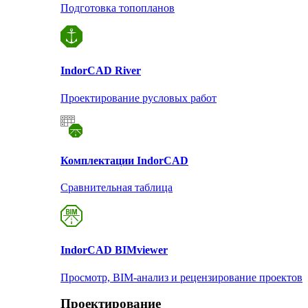
Подготовка топопланов
Indor
CAD River
Проектирование русловых работ
Комплектации Indor
CAD
Сравнительная таблица
Indor
CAD BIMviewer
Просмотр, BIM-анализ и рецензирование проектов
Проектирование