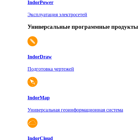
Indor
Power
Эксплуатация электросетей
Универсальные программные продукты
Indor
Draw
Подготовка чертежей
Indor
Map
Универсальная геоинформационная система
Indor
Cloud