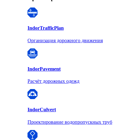
Indor
TrafficPlan
Организация дорожного движения
Indor
Pavement
Расчёт дорожных одежд
Indor
Culvert
Проектирование водопропускных труб