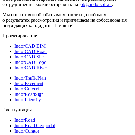
сотрудничества можно отправить на
job@indorsoft.ru
.
Мы оперативно обрабатываем отклики, сообщаем
о результатах рассмотрения и приглашаем на собеседования
подходящих кандидатов. Пишите!
Проектирование
IndorCAD BIM
IndorCAD Road
IndorCAD Site
IndorCAD Topo
IndorCAD River
IndorTrafficPlan
IndorPavement
IndorCulvert
IndorRoadSign
IndorIntensity
Эксплуатация
IndorRoad
IndorRoad Geoportal
IndorCurator