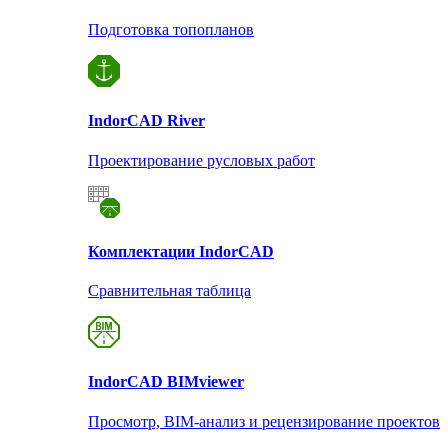
Подготовка топопланов
Indor
CAD River
Проектирование русловых работ
Комплектации Indor
CAD
Сравнительная таблица
Indor
CAD BIMviewer
Просмотр, BIM-анализ и рецензирование проектов