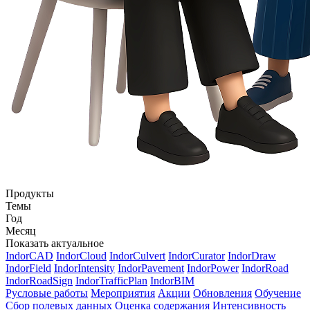
Продукты
Темы
Год
Месяц
Показать актуальное
IndorCAD
IndorCloud
IndorCulvert
IndorCurator
IndorDraw
IndorField
IndorIntensity
IndorPavement
IndorPower
IndorRoad
IndorRoadSign
IndorTrafficPlan
IndorBIM
Русловые работы
Мероприятия
Акции
Обновления
Обучение
Сбор полевых данных
Оценка содержания
Интенсивность