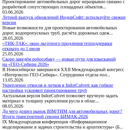
Проектирование автомобильных дорог неразрывно связано с
разработкой сопутствующих площадных объектов...
03.06.2026
Летний выпуск обновлений ИндорСофт: используйте свежие
версии
Новые возможности для проектирования автомобильных
дорог, водопропускных труб, расчёта дорожных одеж...
28.05.2026
«ТИК-ТАК»: окно льготного продления техподдержки
открыто до 1 июля
25.05.2026
Скоро заведём робособаку — новые пути для изысканий
на «ГЕО-Сибири 2026»
В Новосибирске завершился XXII Международный конгресс
«Интерэкспо ГЕО-Сибирь». Сотрудники отдела пол...
13.05.2026
Укрепление откосов и лотков в IndorCulvert: как гибкие
настройки ускоряют проектирование труб
Актуальная версия IndorCulvert позволяет вручную задать
материал и толщину укрепления русла в облас...
08.05.2026
До чего дозрел рынок BIM/ТИМ для автомобильных дорог?
Итоги транспортной секции БИМАК-2026
IX Международная конференция «Информационное
моделирование в задачах строительства и архитектуры» (Б...