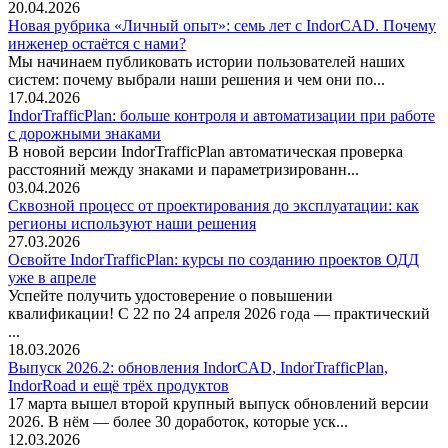
20.04.2026
Новая рубрика «Личный опыт»: семь лет с IndorCAD. Почему
инженер остаётся с нами?
Мы начинаем публиковать истории пользователей наших
систем: почему выбрали наши решения и чем они по...
17.04.2026
IndorTrafficPlan: больше контроля и автоматизации при работе
с дорожными знаками
В новой версии IndorTrafficPlan автоматическая проверка
расстояний между знаками и параметризированн...
03.04.2026
Сквозной процесс от проектирования до эксплуатации: как
регионы используют наши решения
27.03.2026
Освойте IndorTrafficPlan: курсы по созданию проектов ОДД
уже в апреле
Успейте получить удостоверение о повышении
квалификации! С 22 по 24 апреля 2026 года — практический
...
18.03.2026
Выпуск 2026.2: обновления IndorCAD, IndorTrafficPlan,
IndorRoad и ещё трёх продуктов
17 марта вышел второй крупный выпуск обновлений версии
2026. В нём — более 30 доработок, которые уск...
12.03.2026