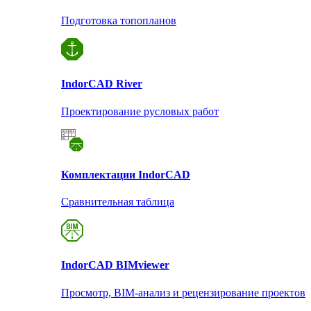
Подготовка топопланов
Indor
CAD River
Проектирование русловых работ
Комплектации Indor
CAD
Сравнительная таблица
Indor
CAD BIMviewer
Просмотр, BIM-анализ и рецензирование проектов