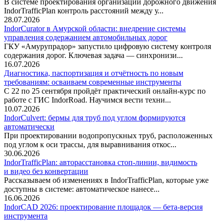
В системе проектирования организации дорожного движения
IndorTrafficPlan контроль расстояний между у...
28.07.2026
IndorCurator в Амурской области: внедрение системы
управления содержанием автомобильных дорог
ГКУ «Амурупрадор» запустило цифровую систему контроля
содержания дорог. Ключевая задача — синхронизи...
16.07.2026
Диагностика, паспортизация и отчётность по новым
требованиям: осваиваем современные инструменты
С 22 по 25 сентября пройдёт практический онлайн-курс по
работе с ГИС IndorRoad. Научимся вести техни...
10.07.2026
IndorCulvert: бермы для труб под углом формируются
автоматически
При проектировании водопропускных труб, расположенных
под углом к оси трассы, для выравнивания откос...
30.06.2026
IndorTrafficPlan: авторасстановка стоп-линии, видимость
и видео без конвертации
Рассказываем об изменениях в IndorTrafficPlan, которые уже
доступны в системе: автоматическое нанесе...
16.06.2026
IndorCAD 2026: проектирование площадок — бета-версия
инструмента