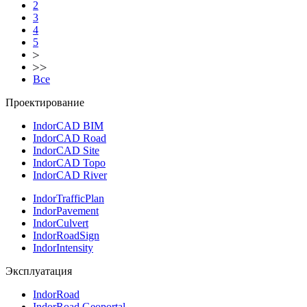
2
3
4
5
Все
Проектирование
IndorCAD BIM
IndorCAD Road
IndorCAD Site
IndorCAD Topo
IndorCAD River
IndorTrafficPlan
IndorPavement
IndorCulvert
IndorRoadSign
IndorIntensity
Эксплуатация
IndorRoad
IndorRoad Geoportal