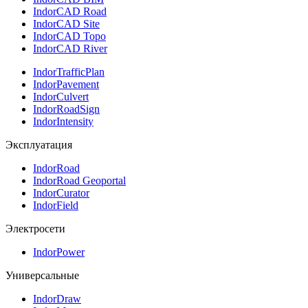
IndorCAD Road
IndorCAD Site
IndorCAD Topo
IndorCAD River
IndorTrafficPlan
IndorPavement
IndorCulvert
IndorRoadSign
IndorIntensity
Эксплуатация
IndorRoad
IndorRoad Geoportal
IndorCurator
IndorField
Электросети
IndorPower
Универсальные
IndorDraw