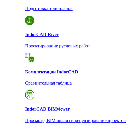
Подготовка топопланов
Indor
CAD River
Проектирование русловых работ
Комплектации Indor
CAD
Сравнительная таблица
Indor
CAD BIMviewer
Просмотр, BIM-анализ и рецензирование проектов