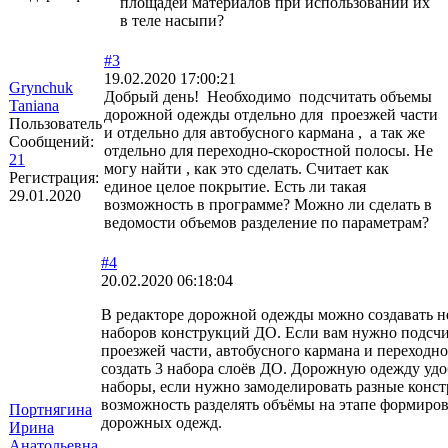
площадей материалов при использовании их
в теле насыпи?
#3
19.02.2020 17:00:21
Grynchuk
Добрый день! Необходимо подсчитать объемы
Taniana
дорожной одежды отдельно для проезжей части
Пользователь
и отдельно для автобусного кармана , а так же
Сообщений:
отдельно для переходно-скоростной полосы. Не
21
могу найти , как это сделать. Считает как
Регистрация:
единое целое покрытие. Есть ли такая
29.01.2020
возможность в программе? Можно ли сделать в
ведомости объемов разделение по параметрам?
#4
20.02.2020 06:18:04
В редакторе дорожной одежды можно создавать н
наборов конструкций ДО. Если вам нужно подсчи
проезжей части, автобусного кармана и переходн
создать 3 набора слоёв ДО. Дорожную одежду удо
наборы, если нужно замоделировать разные конст
возможность разделять объёмы на этапе формиро
Портнягина
дорожных одежд.
Ирина
Анатольевна