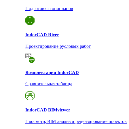
Подготовка топопланов
Indor
CAD River
Проектирование русловых работ
Комплектации Indor
CAD
Сравнительная таблица
Indor
CAD BIMviewer
Просмотр, BIM-анализ и рецензирование проектов