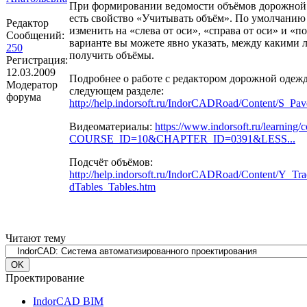
При формировании ведомости объёмов дорожной 
есть свойство «Учитывать объём». По умолчанию
Редактор
изменить на «слева от оси», «справа от оси» и «
Сообщений:
варианте вы можете явно указать, между какими 
250
получить объёмы.
Регистрация:
12.03.2009
Подробнее о работе с редактором дорожной одеж
Модератор
следующем разделе:
форума
http://help.indorsoft.ru/IndorCADRoad/Content/S_Pa
Видеоматериалы:
https://www.indorsoft.ru/learning/
COURSE_ID=10&CHAPTER_ID=0391&LESS...
Подсчёт объёмов:
http://help.indorsoft.ru/IndorCADRoad/Content/Y_Tr
­dTables_Tables.htm
Читают тему
Проектирование
IndorCAD BIM