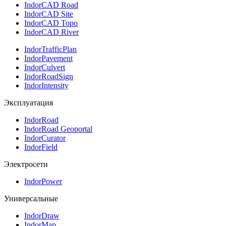
IndorCAD Road
IndorCAD Site
IndorCAD Topo
IndorCAD River
IndorTrafficPlan
IndorPavement
IndorCulvert
IndorRoadSign
IndorIntensity
Эксплуатация
IndorRoad
IndorRoad Geoportal
IndorCurator
IndorField
Электросети
IndorPower
Универсальные
IndorDraw
IndorMap