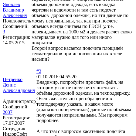
Яковлев
объемы дорожной одежды, есть вкладка
Владимир
чертежи и ведомости и там есть подсчет
Алексеевич
объемов дорожной одежды, но эти данные по
Пользователь
моему неправильны, так как при посчете
Сообщений:
объемов всегда считаем по ГЭСН-у. т.е.
3
перекидываем на 1000 м2 и делаем расчет скоко
Регистрация:
материалов нужно для того или иного
14.05.2015
покрытия.
Второй вопрос касается подсчета площадей
геоматериалов при исползовании их в теле
насыпи?
#2
01.10.2016 04:55:20
Петренко
Владимир, попробуйте прислать файл, на
Денис
котором у вас не получается посчитать
Александрович
объёмы дорожной одежды, на техподдержку.
Очень желательно при обращении в
Администратор
техподдержку указать, в каком месте
Сообщений:
(диапазон поперечников) данные по объёмам
2037
получаются неправильными. Мы проверим
Регистрация:
подробнее.
17.07.2007
Сотрудник
А что там с вопросом касательно подсчёта
ИндорСофт