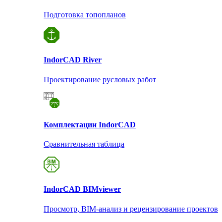
Подготовка топопланов
Indor
CAD River
Проектирование русловых работ
Комплектации Indor
CAD
Сравнительная таблица
Indor
CAD BIMviewer
Просмотр, BIM-анализ и рецензирование проектов