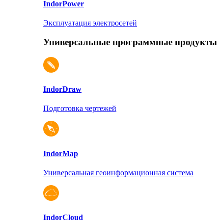
Indor
Power
Эксплуатация электросетей
Универсальные программные продукты
Indor
Draw
Подготовка чертежей
Indor
Map
Универсальная геоинформационная система
Indor
Cloud