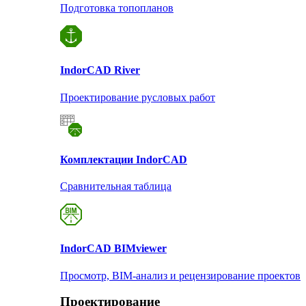
Подготовка топопланов
Indor
CAD River
Проектирование русловых работ
Комплектации Indor
CAD
Сравнительная таблица
Indor
CAD BIMviewer
Просмотр, BIM-анализ и рецензирование проектов
Проектирование