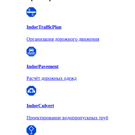
Indor
TrafficPlan
Организация дорожного движения
Indor
Pavement
Расчёт дорожных одежд
Indor
Culvert
Проектирование водопропускных труб