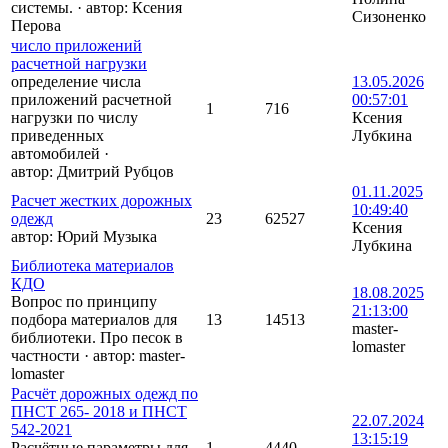
системы.
·
автор:
Ксения
Сизоненко
Перова
число приложений
расчетной нагрузки
определение числа
13.05.2026
приложений расчетной
00:57:01
1
716
нагрузки по числу
Ксения
приведенных
Лубкина
автомобилей
·
автор:
Дмитрий Рубцов
01.11.2025
Расчет жестких дорожных
10:49:40
одежд
23
62527
Ксения
автор:
Юрий Музыка
Лубкина
Библиотека материалов
КДО
18.08.2025
Вопрос по принципу
21:13:00
подбора материалов для
13
14513
master-
библиотеки. Про песок в
lomaster
частности
·
автор:
master-
lomaster
Расчёт дорожных одежд по
ПНСТ 265- 2018 и ПНСТ
22.07.2024
542-2021
13:15:19
Расчётные параметры для
1
4440