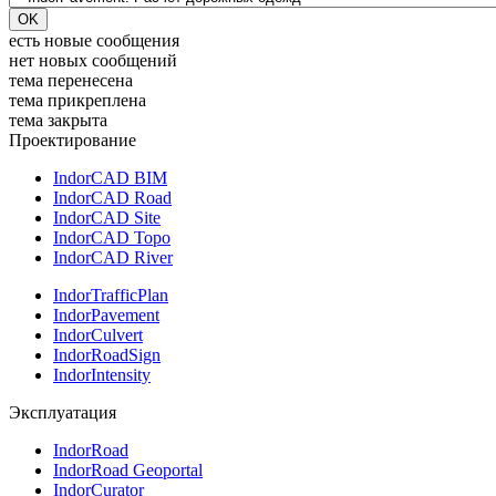
есть новые сообщения
нет новых сообщений
тема перенесена
тема прикреплена
тема закрыта
Проектирование
IndorCAD BIM
IndorCAD Road
IndorCAD Site
IndorCAD Topo
IndorCAD River
IndorTrafficPlan
IndorPavement
IndorCulvert
IndorRoadSign
IndorIntensity
Эксплуатация
IndorRoad
IndorRoad Geoportal
IndorCurator