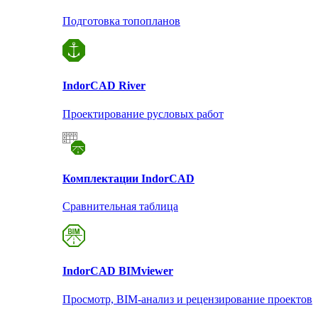
Подготовка топопланов
Indor
CAD River
Проектирование русловых работ
Комплектации Indor
CAD
Сравнительная таблица
Indor
CAD BIMviewer
Просмотр, BIM-анализ и рецензирование проектов