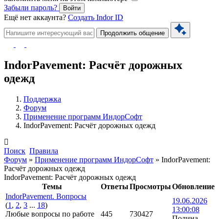
Забыли пароль?
Войти
Ещё нет аккаунта?
Создать Indor ID
Продолжить общение
IndorPavement: Расчёт дорожных
одежд
Поддержка
Форум
Применение программ ИндорСофт
IndorPavement: Расчёт дорожных одежд
Поиск
Правила
Форум
»
Применение программ ИндорСофт
»
IndorPavement:
Расчёт дорожных одежд
IndorPavement: Расчёт дорожных одежд
Темы
Ответы
Просмотры
Обновление
IndorPavement. Вопросы
19.06.2026
(
1
,
2
,
3
...
18
)
13:00:08
Любые вопросы по работе
445
730427
Полина