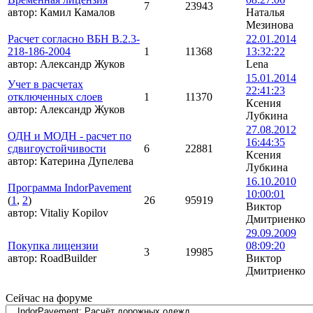
7
23943
автор:
Камил Камалов
Наталья
Мезинова
Расчет согласно ВБН В.2.3-
22.01.2014
218-186-2004
1
11368
13:32:22
автор:
Александр Жуков
Lena
15.01.2014
Учет в расчетах
22:41:23
отключенных слоев
1
11370
Ксения
автор:
Александр Жуков
Лубкина
27.08.2012
ОДН и МОДН - расчет по
16:44:35
сдвигоустойчивости
6
22881
Ксения
автор:
Катерина Дупелева
Лубкина
16.10.2010
Программа IndorPavement
10:00:01
(
1
,
2
)
26
95919
Виктор
автор:
Vitaliy Kopilov
Дмитриенко
29.09.2009
Покупка лицензии
08:09:20
3
19985
автор:
RoadBuilder
Виктор
Дмитриенко
Сейчас на форуме