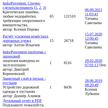
IndorPavement. Срочно
сделать/исправить
(
1
,
2
,
3
)
06.09.2021
Критические ошибки,
11:03:41
любые недоработки,
65
121510
Татьяна
требующие оперативного
Савельева
вмешательства.
·
автор:
Ксения Перова
15.07.2020
Расчёт усиления нежёстких
12:06:45
дорожных одежд
15
26718
Татьяна
автор:
Антон Ильичев
Савельева
IndorPawement проблема с
лицензией
лицензия выведена из
29.02.2020
1
8116
эксплуатации
·
07:01:13
Den
автор:
Дмитрий
Корниевский
Защитный слой в песках -
28.06.2019
пустыня
08:20:49
Устройство дорожной
1
8436
Ксения
одежды в пустынях
·
Лубкина
автор:
Дониёр Алимов
Детальный отчёт в PDF
Подскажите пожалуйста,