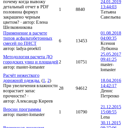
почему когда вывожу
24.01.2019
детальный отчет в PDF
13:44:03
1
8840
половина формул
Татьяна
закрашено черным
Савельева
цветом?
·
автор:
Елена
Шелковникова
Применение в расчете
01.08.2018
типов асфальтобетонных
04:00:35
6
13453
смесей по ПНСТ
Ксения
автор:
ladya-proekt1
Лубкина
25.05.2017
Методология расчета ДО
09:41:25
городских улиц и площадей
2
10751
master-
автор:
master-lomaster
lomaster
Расчёт нежесткого
дорожной одежды.
(
1
,
2
)
18.04.2016
При увеличения влажности
14:42:17
28
94612
возрастает запас
Денис
прочности?
·
Петренко
автор:
Александр Киреев
21.12.2015
Версии программы
1
10790
15:08:55
автор:
master-lomaster
Lena
30.11.2015
Временная лицензия
08:27:06