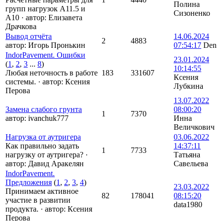
Полина
групп нагрузок А11.5 и
Сизоненко
А10
·
автор:
Елизавета
Драчкова
Вывод отчёта
14.06.2024
2
4883
автор:
Игорь Пронькин
07:54:17
Den
IndorPavement. Ошибки
23.01.2024
(
1
,
2
,
3
...
8
)
10:14:55
Любая неточность в работе
183
331607
Ксения
системы.
·
автор:
Ксения
Лубкина
Перова
13.07.2022
Замена слабого грунта
08:00:20
1
7370
автор:
ivanchuk777
Инна
Величкович
Нагрузка от аутригера
03.06.2022
Как правильно задать
14:37:11
1
7733
нагрузку от аутригера?
·
Татьяна
автор:
Давид Аракелян
Савельева
IndorPavement.
Предложения
(
1
,
2
,
3
,
4
)
23.03.2022
Принимаем активное
82
178041
08:15:20
участие в развитии
data1980
продукта.
·
автор:
Ксения
Перова