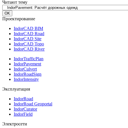
Читают тему
Проектирование
IndorCAD BIM
IndorCAD Road
IndorCAD Site
IndorCAD Topo
IndorCAD River
IndorTrafficPlan
IndorPavement
IndorCulvert
IndorRoadSign
IndorIntensity
Эксплуатация
IndorRoad
IndorRoad Geoportal
IndorCurator
IndorField
Электросети