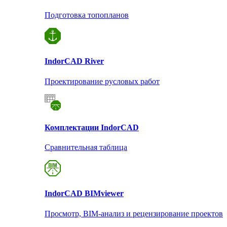
Подготовка топопланов
Indor
CAD River
Проектирование русловых работ
Комплектации Indor
CAD
Сравнительная таблица
Indor
CAD BIMviewer
Просмотр, BIM-анализ и рецензирование проектов