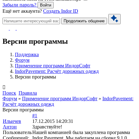
Забыли пароль?
Войти
Ещё нет аккаунта?
Создать Indor ID
Продолжить общение
Версии программы
Поддержка
Форум
Применение программ ИндорСофт
IndorPavement: Расчёт дорожных одежд
Версии программы
Поиск
Правила
Форум
»
Применение программ ИндорСофт
»
IndorPavement:
Расчёт дорожных одежд
Версии программы
#1
Ильичев
17.12.2015 14:20:31
Антон
Здравствуйте!
Пользователь
Нашей компанией была закуплена программа
Сообщений:
Indor Pavement. Мы работаем на сборке 9.1.0.