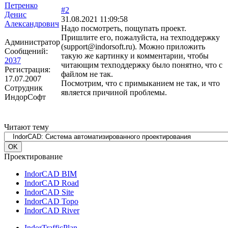
Петренко
#2
Денис
31.08.2021 11:09:58
Александрович
Надо посмотреть, пощупать проект.
Пришлите его, пожалуйста, на техподдержку
Администратор
(support@indorsoft.ru). Можно приложить
Сообщений:
такую же картинку и комментарии, чтобы
2037
читающим техподдержку было понятно, что с
Регистрация:
файлом не так.
17.07.2007
Посмотрим, что с примыканием не так, и что
Сотрудник
является причиной проблемы.
ИндорСофт
Читают тему
Проектирование
IndorCAD BIM
IndorCAD Road
IndorCAD Site
IndorCAD Topo
IndorCAD River
IndorTrafficPlan