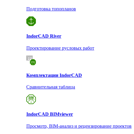
Подготовка топопланов
Indor
CAD River
Проектирование русловых работ
Комплектации Indor
CAD
Сравнительная таблица
Indor
CAD BIMviewer
Просмотр, BIM-анализ и рецензирование проектов