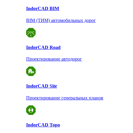
Indor
CAD BIM
BIM (ТИМ) автомобильных дорог
Indor
CAD Road
Проектирование автодорог
Indor
CAD Site
Проектирование
генеральных планов
Indor
CAD Topo