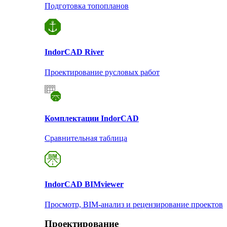
Подготовка топопланов
Indor
CAD River
Проектирование русловых работ
Комплектации Indor
CAD
Сравнительная таблица
Indor
CAD BIMviewer
Просмотр, BIM-анализ и рецензирование проектов
Проектирование