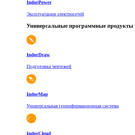
Indor
Power
Эксплуатация электросетей
Универсальные программные продукты
Indor
Draw
Подготовка чертежей
Indor
Map
Универсальная геоинформационная система
Indor
Cloud