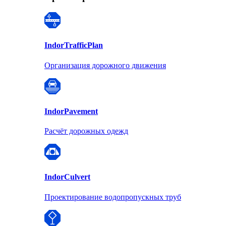
Indor
TrafficPlan
Организация дорожного движения
Indor
Pavement
Расчёт дорожных одежд
Indor
Culvert
Проектирование водопропускных труб