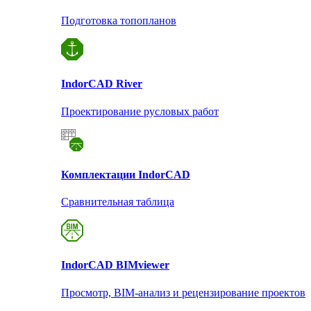
Подготовка топопланов
Indor
CAD River
Проектирование русловых работ
Комплектации Indor
CAD
Сравнительная таблица
Indor
CAD BIMviewer
Просмотр, BIM-анализ и рецензирование проектов