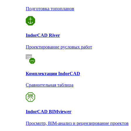
Подготовка топопланов
Indor
CAD River
Проектирование русловых работ
Комплектации Indor
CAD
Сравнительная таблица
Indor
CAD BIMviewer
Просмотр, BIM-анализ и рецензирование проектов