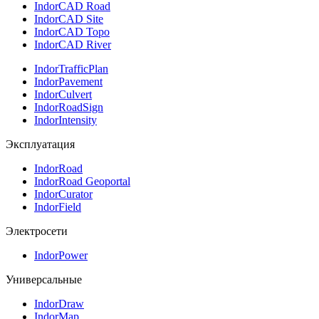
IndorCAD Road
IndorCAD Site
IndorCAD Topo
IndorCAD River
IndorTrafficPlan
IndorPavement
IndorCulvert
IndorRoadSign
IndorIntensity
Эксплуатация
IndorRoad
IndorRoad Geoportal
IndorCurator
IndorField
Электросети
IndorPower
Универсальные
IndorDraw
IndorMap