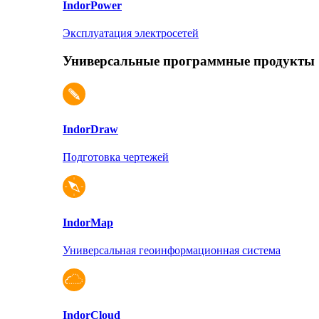
Indor
Power
Эксплуатация электросетей
Универсальные программные продукты
Indor
Draw
Подготовка чертежей
Indor
Map
Универсальная геоинформационная система
Indor
Cloud