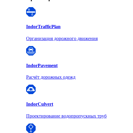
Indor
TrafficPlan
Организация дорожного движения
Indor
Pavement
Расчёт дорожных одежд
Indor
Culvert
Проектирование водопропускных труб