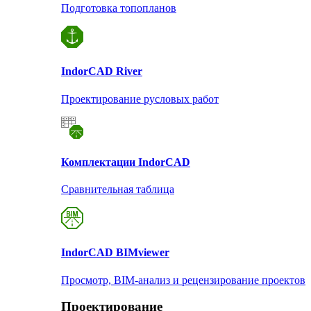
Подготовка топопланов
Indor
CAD River
Проектирование русловых работ
Комплектации Indor
CAD
Сравнительная таблица
Indor
CAD BIMviewer
Просмотр, BIM-анализ и рецензирование проектов
Проектирование