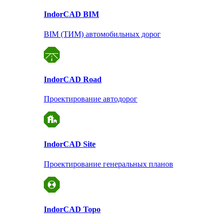
Indor
CAD BIM
BIM (ТИМ) автомобильных дорог
Indor
CAD Road
Проектирование автодорог
Indor
CAD Site
Проектирование
генеральных планов
Indor
CAD Topo