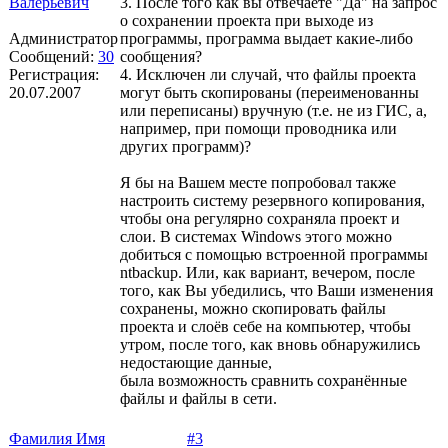
Валерьевич
3. После того как вы отвечаете "Да" на запрос
о сохранении проекта при выходе из
Администратор
программы, программа выдает какие-либо
Сообщений:
30
сообщения?
Регистрация:
4. Исключен ли случай, что файлы проекта
20.07.2007
могут быть скопированы (переименованны
или переписаны) вручную (т.е. не из ГИС, а,
например, при помощи проводника или
других программ)?
Я бы на Вашем месте попробовал также
настроить систему резервного копирования,
чтобы она регулярно сохраняла проект и
слои. В системах Windows этого можно
добиться с помощью встроенной программы
ntbackup. Или, как вариант, вечером, после
того, как Вы убедились, что Ваши изменения
сохранены, можно скопировать файлы
проекта и слоёв себе на компьютер, чтобы
утром, после того, как вновь обнаружились
недостающие данные,
была возможность сравнить сохранённые
файлы и файлы в сети.
Фамилия Имя
#3