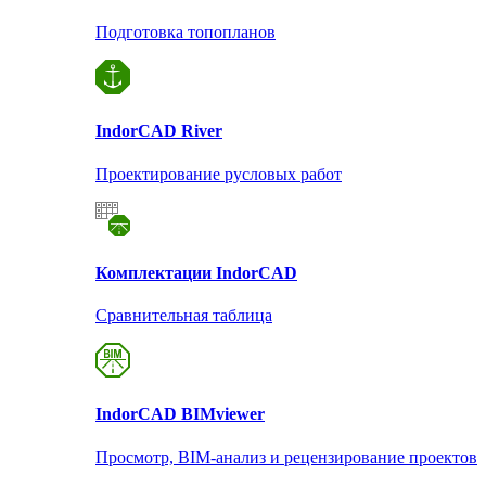
Подготовка топопланов
Indor
CAD River
Проектирование русловых работ
Комплектации Indor
CAD
Сравнительная таблица
Indor
CAD BIMviewer
Просмотр, BIM-анализ и рецензирование проектов