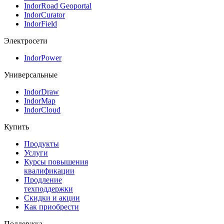
IndorRoad Geoportal
IndorCurator
IndorField
Электросети
IndorPower
Универсальные
IndorDraw
IndorMap
IndorCloud
Купить
Продукты
Услуги
Курсы повышения
квалификации
Продление
техподдержки
Скидки и акции
Как приобрести
Поддержка