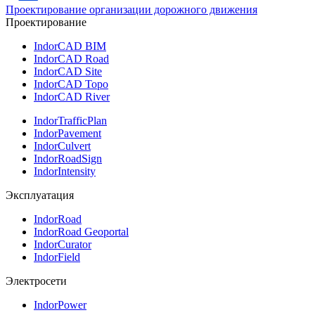
Проектирование организации дорожного движения
Проектирование
IndorCAD BIM
IndorCAD Road
IndorCAD Site
IndorCAD Topo
IndorCAD River
IndorTrafficPlan
IndorPavement
IndorCulvert
IndorRoadSign
IndorIntensity
Эксплуатация
IndorRoad
IndorRoad Geoportal
IndorCurator
IndorField
Электросети
IndorPower