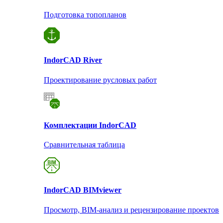
Подготовка топопланов
Indor
CAD River
Проектирование русловых работ
Комплектации Indor
CAD
Сравнительная таблица
Indor
CAD BIMviewer
Просмотр, BIM-анализ и рецензирование проектов