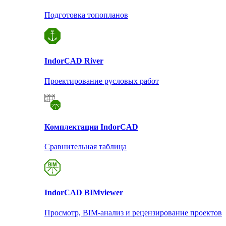
Подготовка топопланов
Indor
CAD River
Проектирование русловых работ
Комплектации Indor
CAD
Сравнительная таблица
Indor
CAD BIMviewer
Просмотр, BIM-анализ и рецензирование проектов