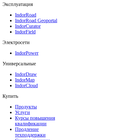
Эксплуатация
IndorRoad
IndorRoad Geoportal
IndorCurator
IndorField
Электросети
IndorPower
Универсальные
IndorDraw
IndorMap
IndorCloud
Купить
Продукты
Услуги
Курсы повышения
квалификации
Продление
техподдержки