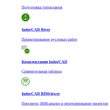
Подготовка топопланов
Indor
CAD River
Проектирование русловых работ
Комплектации Indor
CAD
Сравнительная таблица
Indor
CAD BIMviewer
Просмотр, BIM-анализ и рецензирование проектов