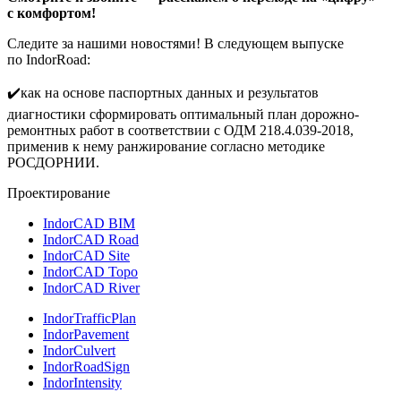
с комфортом!
Следите за нашими новостями! В следующем выпуске
по IndorRoad:
✔️как на основе паспортных данных и результатов
диагностики сформировать оптимальный план дорожно-
ремонтных работ в соответствии с ОДМ 218.4.039-2018,
применив к нему ранжирование согласно методике
РОСДОРНИИ.
Проектирование
IndorCAD BIM
IndorCAD Road
IndorCAD Site
IndorCAD Topo
IndorCAD River
IndorTrafficPlan
IndorPavement
IndorCulvert
IndorRoadSign
IndorIntensity