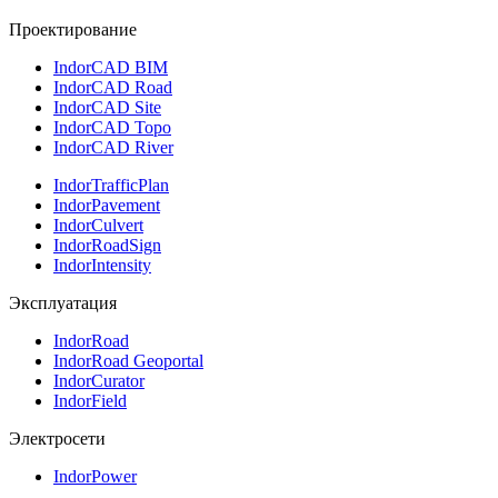
Проектирование
IndorCAD BIM
IndorCAD Road
IndorCAD Site
IndorCAD Topo
IndorCAD River
IndorTrafficPlan
IndorPavement
IndorCulvert
IndorRoadSign
IndorIntensity
Эксплуатация
IndorRoad
IndorRoad Geoportal
IndorCurator
IndorField
Электросети
IndorPower