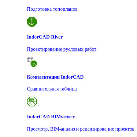
Подготовка топопланов
Indor
CAD River
Проектирование русловых работ
Комплектации Indor
CAD
Сравнительная таблица
Indor
CAD BIMviewer
Просмотр, BIM-анализ и рецензирование проектов