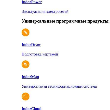
Indor
Power
Эксплуатация электросетей
Универсальные программные продукты
Indor
Draw
Подготовка чертежей
Indor
Map
Универсальная геоинформационная система
Indor
Cloud