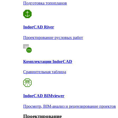
Подготовка топопланов
Indor
CAD River
Проектирование русловых работ
Комплектации Indor
CAD
Сравнительная таблица
Indor
CAD BIMviewer
Просмотр, BIM-анализ и рецензирование проектов
Проектирование