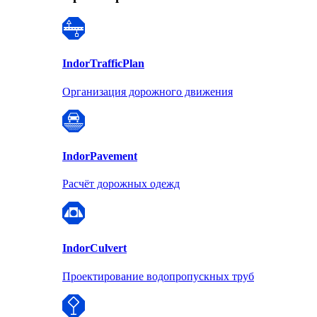
Indor
TrafficPlan
Организация дорожного движения
Indor
Pavement
Расчёт дорожных одежд
Indor
Culvert
Проектирование водопропускных труб