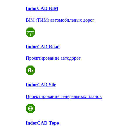
Indor
CAD BIM
BIM (ТИМ) автомобильных дорог
Indor
CAD Road
Проектирование автодорог
Indor
CAD Site
Проектирование
генеральных планов
Indor
CAD Topo