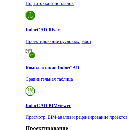
Подготовка топопланов
Indor
CAD River
Проектирование русловых работ
Комплектации Indor
CAD
Сравнительная таблица
Indor
CAD BIMviewer
Просмотр, BIM-анализ и рецензирование проектов
Проектирование