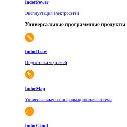
Indor
Power
Эксплуатация электросетей
Универсальные программные продукты
Indor
Draw
Подготовка чертежей
Indor
Map
Универсальная геоинформационная система
Indor
Cloud