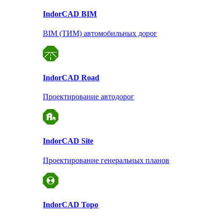
Indor
CAD BIM
BIM (ТИМ) автомобильных дорог
Indor
CAD Road
Проектирование автодорог
Indor
CAD Site
Проектирование
генеральных планов
Indor
CAD Topo