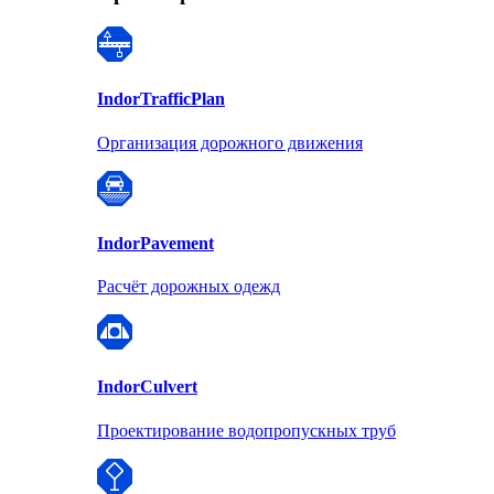
Indor
TrafficPlan
Организация дорожного движения
Indor
Pavement
Расчёт дорожных одежд
Indor
Culvert
Проектирование водопропускных труб