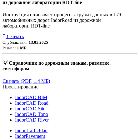
из дорожной лаборатории RDT-line
Инструкция описывает процесс загрузки данных в ГИС
автомобильных дорог IndorRoad из дорожной
лаборатории RDT-line
Скачать
Опубликован:
13.05.2025
Размер:
1 МБ
💡 Справочник по дорожным знакам, разметке,
светофорам
Скачать
(PDF, 1.4 МБ)
Проектирование
IndorCAD BIM
IndorCAD Road
IndorCAD Site
IndorCAD Topo
IndorCAD River
IndorTrafficPlan
IndorPavement