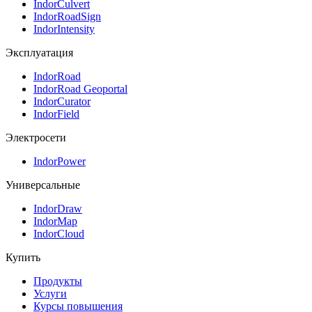
IndorCulvert
IndorRoadSign
IndorIntensity
Эксплуатация
IndorRoad
IndorRoad Geoportal
IndorCurator
IndorField
Электросети
IndorPower
Универсальные
IndorDraw
IndorMap
IndorCloud
Купить
Продукты
Услуги
Курсы повышения