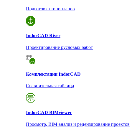
Подготовка топопланов
Indor
CAD River
Проектирование русловых работ
Комплектации Indor
CAD
Сравнительная таблица
Indor
CAD BIMviewer
Просмотр, BIM-анализ и рецензирование проектов