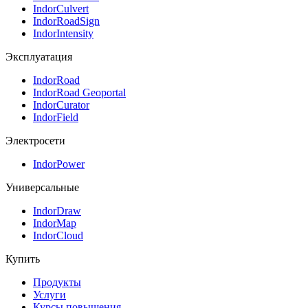
IndorCulvert
IndorRoadSign
IndorIntensity
Эксплуатация
IndorRoad
IndorRoad Geoportal
IndorCurator
IndorField
Электросети
IndorPower
Универсальные
IndorDraw
IndorMap
IndorCloud
Купить
Продукты
Услуги
Курсы повышения