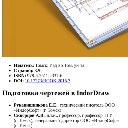
Издатель:
Томск: Изд-во Том. ун-та
Страниц:
326
ISBN:
978-5-7511-2337-6
DOI:
10.17273/BOOK.2015.3
Подготовка чертежей в IndorDraw
Рукавишникова Е.Е.
, технический писатель ООО
«ИндорСофт» (г. Томск)
Скворцов А.В.
, д.т.н., профессор, профессор ТГУ
(г. Томск), генеральный директор ООО «ИндорСофт»
(г. Томск)