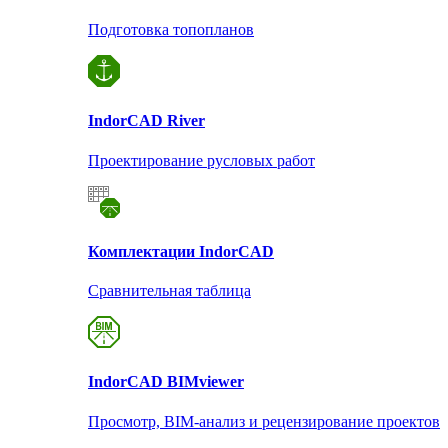
Подготовка топопланов
Indor
CAD River
Проектирование русловых работ
Комплектации Indor
CAD
Сравнительная таблица
Indor
CAD BIMviewer
Просмотр, BIM-анализ и рецензирование проектов