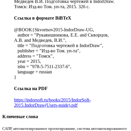
Медведев В.И. Подготовка чертежей в IndorDraw.
Томск: Изд-во Том. ун-та, 2015. 326 с.
Ссылка в формате BiBTeX
@BOOK{Skvortsov2015-IndorDraw-UG,
author = "Рукавишникова, Е.Е. and Скворцов,
А.В. and Медведев, В.И.",
title = "Подготовка чертежей в IndorDraw",
publisher = "Изд-во Том. ун-та",
address = "Томск",
year = 2015,
isbn = "978-5-7511-2337-6",
language = russian
}
Ссылка на PDF
https://indorsoft.ru/books/2015/IndorSoft-
2015.IndorDraw(Users-guide).pdf
Ключевые слова
САПР, автоматизированное проектирование, система автоматизированного