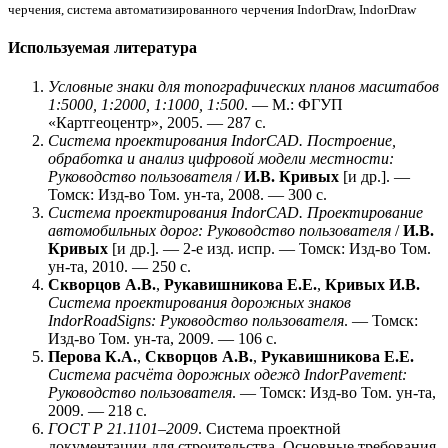
черчения, система автоматизированного черчения IndorDraw, IndorDraw
Используемая литература
Условные знаки для топографических планов масштабов
1:5000, 1:2000, 1:1000, 1:500
. — М.: ФГУП
«Картгеоцентр», 2005. — 287 с.
Система проектирования IndorCAD. Построение,
обработка и анализ цифровой модели местности:
Руководство пользователя
/
И.В. Кривых
[и др.]. —
Томск: Изд-во Том. ун-та, 2008. — 300 с.
Система проектирования IndorCAD. Проектирование
автомобильных дорог: Руководство пользователя
/
И.В.
Кривых
[и др.]. — 2-е изд. испр. — Томск: Изд-во Том.
ун-та, 2010. — 250 c.
Скворцов А.В.
,
Рукавишникова Е.Е.
,
Кривых И.В.
Система проектирования дорожных знаков
IndorRoadSigns: Руководство пользователя
. — Томск:
Изд-во Том. ун-та, 2009. — 106 с.
Перова К.А.
,
Скворцов А.В.
,
Рукавишникова Е.Е.
Система расчёта дорожных одежд IndorPavement:
Руководство пользователя
. — Томск: Изд-во Том. ун-та,
2009. — 218 с.
ГОСТ Р 21.1101–2009
. Система проектной
документации для строительства. Основные требования