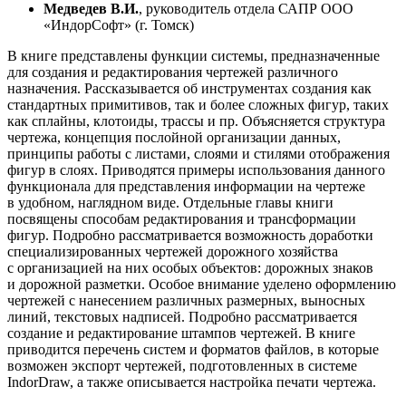
Медведев В.И.
, руководитель отдела САПР ООО
«ИндорСофт» (г. Томск)
В книге представлены функции системы, предназначенные
для создания и редактирования чертежей различного
назначения. Рассказывается об инструментах создания как
стандартных примитивов, так и более сложных фигур, таких
как сплайны, клотоиды, трассы и пр. Объясняется структура
чертежа, концепция послойной организации данных,
принципы работы с листами, слоями и стилями отображения
фигур в слоях. Приводятся примеры использования данного
функционала для представления информации на чертеже
в удобном, наглядном виде. Отдельные главы книги
посвящены способам редактирования и трансформации
фигур. Подробно рассматривается возможность доработки
специализированных чертежей дорожного хозяйства
с организацией на них особых объектов: дорожных знаков
и дорожной разметки. Особое внимание уделено оформлению
чертежей с нанесением различных размерных, выносных
линий, текстовых надписей. Подробно рассматривается
создание и редактирование штампов чертежей. В книге
приводится перечень систем и форматов файлов, в которые
возможен экспорт чертежей, подготовленных в системе
IndorDraw, а также описывается настройка печати чертежа.