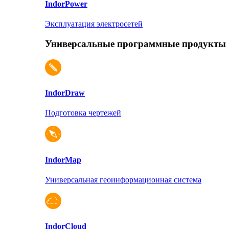
Indor
Power
Эксплуатация электросетей
Универсальные программные продукты
Indor
Draw
Подготовка чертежей
Indor
Map
Универсальная геоинформационная система
Indor
Cloud