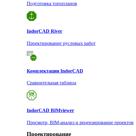
Подготовка топопланов
Indor
CAD River
Проектирование русловых работ
Комплектации Indor
CAD
Сравнительная таблица
Indor
CAD BIMviewer
Просмотр, BIM-анализ и рецензирование проектов
Проектирование