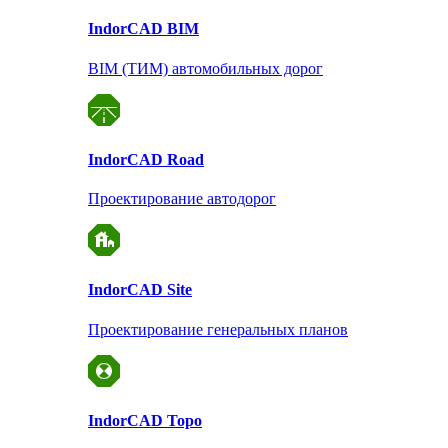
Indor
CAD BIM
BIM (ТИМ) автомобильных дорог
Indor
CAD Road
Проектирование автодорог
Indor
CAD Site
Проектирование
генеральных планов
Indor
CAD Topo