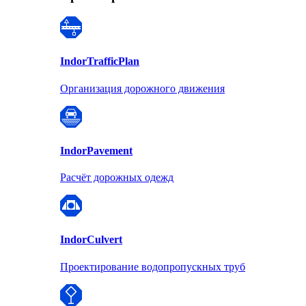
Indor
TrafficPlan
Организация дорожного движения
Indor
Pavement
Расчёт дорожных одежд
Indor
Culvert
Проектирование водопропускных труб