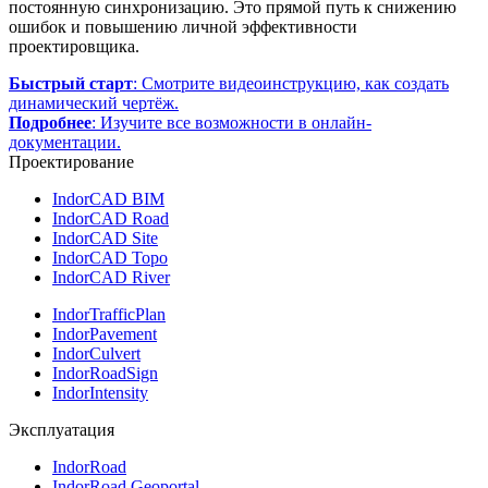
постоянную синхронизацию. Это прямой путь к снижению
ошибок и повышению личной эффективности
проектировщика.
Быстрый старт
: Смотрите видеоинструкцию, как создать
динамический чертёж.
Подробнее
: Изучите все возможности в онлайн-
документации.
Проектирование
IndorCAD BIM
IndorCAD Road
IndorCAD Site
IndorCAD Topo
IndorCAD River
IndorTrafficPlan
IndorPavement
IndorCulvert
IndorRoadSign
IndorIntensity
Эксплуатация
IndorRoad
IndorRoad Geoportal