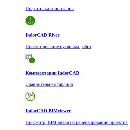
Подготовка топопланов
Indor
CAD River
Проектирование русловых работ
Комплектации Indor
CAD
Сравнительная таблица
Indor
CAD BIMviewer
Просмотр, BIM-анализ и рецензирование проектов