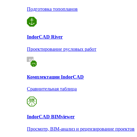
Подготовка топопланов
Indor
CAD River
Проектирование русловых работ
Комплектации Indor
CAD
Сравнительная таблица
Indor
CAD BIMviewer
Просмотр, BIM-анализ и рецензирование проектов