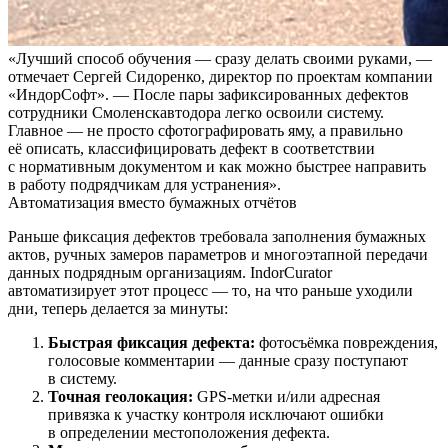
«Лучший способ обучения — сразу делать своими руками, —
отмечает Сергей Сидоренко, директор по проектам компании
«ИндорСофт». — После пары зафиксированных дефектов
сотрудники Смоленскавтодора легко освоили систему.
Главное — не просто сфотографировать яму, а правильно
её описать, классифицировать дефект в соответствии
с нормативным документом и как можно быстрее направить
в работу подрядчикам для устранения».
Автоматизация вместо бумажных отчётов
Раньше фиксация дефектов требовала заполнения бумажных
актов, ручных замеров параметров и многоэтапной передачи
данных подрядным организациям. IndorCurator
автоматизирует этот процесс — то, на что раньше уходили
дни, теперь делается за минуты:
Быстрая фиксация дефекта:
фотосъёмка повреждения,
голосовые комментарии — данные сразу поступают
в систему.
Точная геолокация:
GPS-метки и/или адресная
привязка к участку контроля исключают ошибки
в определении местоположения дефекта.