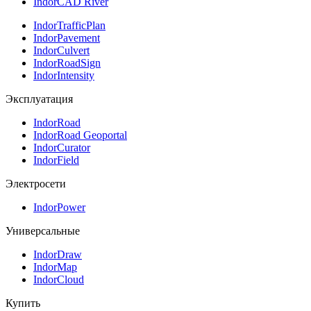
IndorCAD River
IndorTrafficPlan
IndorPavement
IndorCulvert
IndorRoadSign
IndorIntensity
Эксплуатация
IndorRoad
IndorRoad Geoportal
IndorCurator
IndorField
Электросети
IndorPower
Универсальные
IndorDraw
IndorMap
IndorCloud
Купить