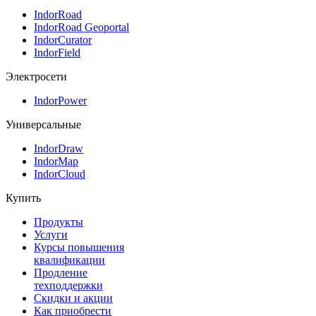
IndorRoad
IndorRoad Geoportal
IndorCurator
IndorField
Электросети
IndorPower
Универсальные
IndorDraw
IndorMap
IndorCloud
Купить
Продукты
Услуги
Курсы повышения
квалификации
Продление
техподдержки
Скидки и акции
Как приобрести