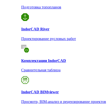
Подготовка топопланов
Indor
CAD River
Проектирование русловых работ
Комплектации Indor
CAD
Сравнительная таблица
Indor
CAD BIMviewer
Просмотр, BIM-анализ и рецензирование проектов