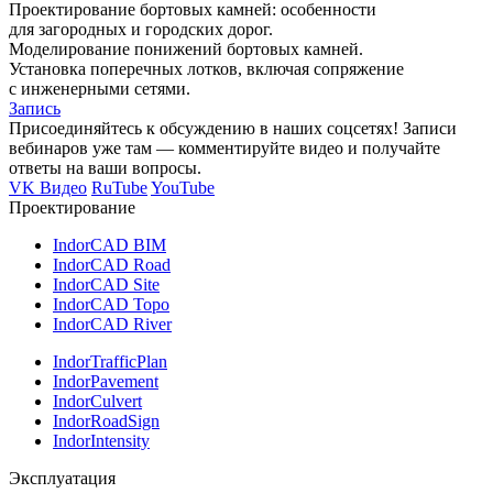
Проектирование бортовых камней: особенности
для загородных и городских дорог.
Моделирование понижений бортовых камней.
Установка поперечных лотков, включая сопряжение
с инженерными сетями.
Запись
Присоединяйтесь к обсуждению в наших соцсетях! Записи
вебинаров уже там — комментируйте видео и получайте
ответы на ваши вопросы.
VK Видео
RuTube
YouTube
Проектирование
IndorCAD BIM
IndorCAD Road
IndorCAD Site
IndorCAD Topo
IndorCAD River
IndorTrafficPlan
IndorPavement
IndorCulvert
IndorRoadSign
IndorIntensity
Эксплуатация