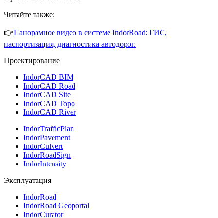
Читайте также:
👉
Панорамное видео в системе IndorRoad: ГИС,
паспортизация, диагностика автодорог.
Проектирование
IndorCAD BIM
IndorCAD Road
IndorCAD Site
IndorCAD Topo
IndorCAD River
IndorTrafficPlan
IndorPavement
IndorCulvert
IndorRoadSign
IndorIntensity
Эксплуатация
IndorRoad
IndorRoad Geoportal
IndorCurator