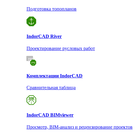
Подготовка топопланов
Indor
CAD River
Проектирование русловых работ
Комплектации Indor
CAD
Сравнительная таблица
Indor
CAD BIMviewer
Просмотр, BIM-анализ и рецензирование проектов