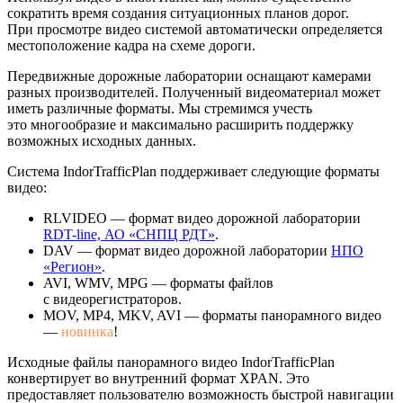
сократить время создания ситуационных планов дорог.
При просмотре видео системой автоматически определяется
местоположение кадра на схеме дороги.
Передвижные дорожные лаборатории оснащают камерами
разных производителей. Полученный видеоматериал может
иметь различные форматы. Мы стремимся учесть
это многообразие и максимально расширить поддержку
возможных исходных данных.
Система IndorTrafficPlan поддерживает следующие форматы
видео:
RLVIDEO — формат видео дорожной лаборатории
RDT-line, АО «СНПЦ РДТ»
.
DAV — формат видео дорожной лаборатории
НПО
«Регион»
.
AVI, WMV, MPG — форматы файлов
с видеорегистраторов.
MOV, MP4, MKV, AVI — форматы панорамного видео
—
новинка
!
Исходные файлы панорамного видео IndorTrafficPlan
конвертирует во внутренний формат XPAN. Это
предоставляет пользователю возможность быстрой навигации