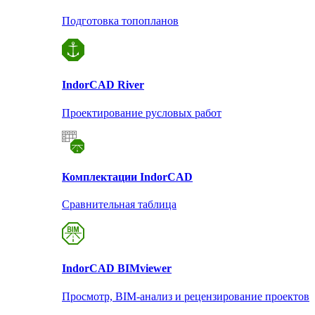
Подготовка топопланов
Indor
CAD River
Проектирование русловых работ
Комплектации Indor
CAD
Сравнительная таблица
Indor
CAD BIMviewer
Просмотр, BIM-анализ и рецензирование проектов