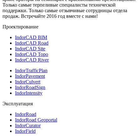
Только самые терпеливые специалисты технической
поддержки. Только самые отзывчивые сотрудницы отдела
продаж. Встречайте 2016 год вместе с нами!
Проектирование
IndorCAD BIM
IndorCAD Road
IndorCAD Site
IndorCAD Topo
IndorCAD River
IndorTrafficPlan
IndorPavement
IndorCulvert
IndorRoadSign
IndorIntensity
Эксплуатация
IndorRoad
IndorRoad Geoportal
IndorCurator
IndorField