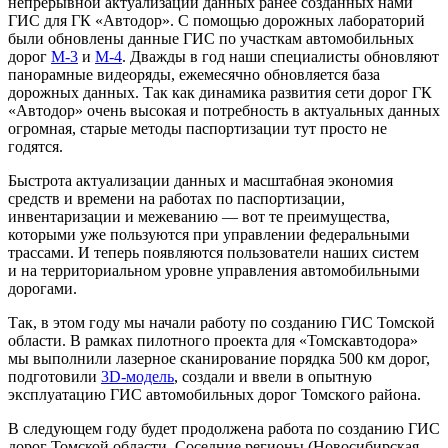
непрерывной актуализации данных ранее созданных нами
ГИС для ГК «Автодор». С помощью дорожных лабораторий
были обновлены данные ГИС по участкам автомобильных
дорог
М-3
и
М-4
. Дважды в год наши специалисты обновляют
панорамные видеоряды, ежемесячно обновляется база
дорожных данных. Так как динамика развития сети дорог ГК
«Автодор» очень высокая и потребность в актуальных данных
огромная, старые методы паспортизации тут просто не
годятся.
Быстрота актуализации данных и масштабная экономия
средств и времени на работах по паспортизации,
инвентаризации и межеванию — вот те преимущества,
которыми уже пользуются при управлении федеральными
трассами. И теперь появляются пользователи наших систем
и на территориальном уровне управления автомобильными
дорогами.
Так, в этом году мы начали работу по созданию ГИС Томской
области. В рамках пилотного проекта для «Томскавтодора»
мы выполнили лазерное сканирование порядка 500 км дорог,
подготовили
3D-модель
, создали и ввели в опытную
эксплуатацию ГИС автомобильных дорог Томского района.
В следующем году будет продолжена работа по созданию ГИС
дорог Томской области. Соседние регионы (Новосибирская