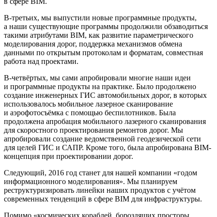
в сфере BIM.
В-третьих, мы выпустили новые программные продукты,
а наши существующие программы продолжили обзаводиться
такими атрибутами BIM, как развитие параметрического
моделирования дорог, поддержка механизмов обмена
данными по открытым протоколам и форматам, совместная
работа над проектами.
В-четвёртых, мы сами апробировали многие наши идеи
и программные продукты на практике. Было продолжено
создание инженерных ГИС автомобильных дорог, в которых
использовалось мобильное лазерное сканирование
и аэрофотосъёмка с помощью беспилотников. Была
продолжена апробация мобильного лазерного сканирования
для скоростного проектирования ремонтов дорог. Мы
апробировали создание ведомственной геодезической сети
для целей ГИС и САПР. Кроме того, была апробирована BIM-
концепция при проектировании дорог.
Следующий, 2016 год станет для нашей компании «годом
информационного моделирования». Мы планируем
реструктуризировать линейки наших продуктов с учётом
современных тенденций в сфере BIM для инфраструктуры.
Помимо «космических кораблей, бороздящих просторы