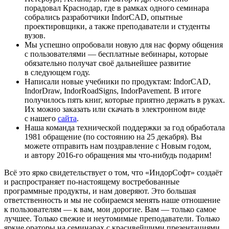
порадовал Краснодар, где в рамках одного семинара
собрались разработчики IndorCAD, опытные
проектировщики, а также преподаватели и студенты
вузов.
Мы успешно опробовали новую для нас форму общения
с пользователями — бесплатные вебинары, которые
обязательно получат своё дальнейшее развитие
в следующем году.
Написали новые учебники по продуктам: IndorCAD,
IndorDraw, IndorRoadSigns, IndorPavement. В итоге
получилось пять книг, которые приятно держать в руках.
Их можно заказать или скачать в электронном виде
с нашего
сайта
.
Наша команда технической поддержки за год обработала
1981 обращение (по состоянию на 25 декабря). Вы
можете отправить нам поздравление с Новым годом,
и автору 2016-го обращения мы что-нибудь подарим!
Всё это ярко свидетельствует о том, что «ИндорСофт» создаёт
и распространяет по-настоящему востребованные
программные продукты, и нам доверяют. Это большая
ответственность и мы не собираемся менять наше отношение
к пользователям — к вам, мои дорогие. Вам — только самое
лучшее. Только свежие и неутомимые преподаватели. Только
яркие ораторы на семинарах с красивейшими презентациями.