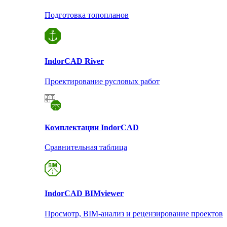
Подготовка топопланов
Indor
CAD River
Проектирование русловых работ
Комплектации Indor
CAD
Сравнительная таблица
Indor
CAD BIMviewer
Просмотр, BIM-анализ и рецензирование проектов