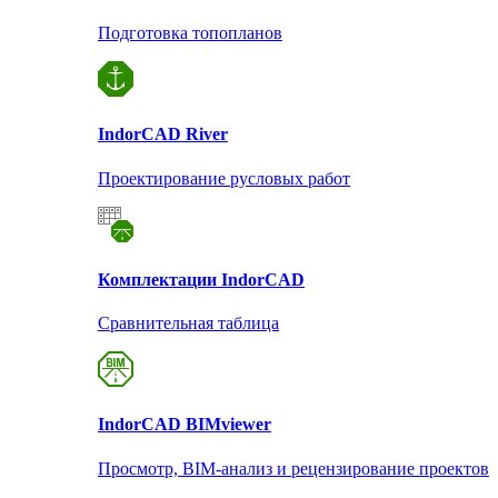
Подготовка топопланов
Indor
CAD River
Проектирование русловых работ
Комплектации Indor
CAD
Сравнительная таблица
Indor
CAD BIMviewer
Просмотр, BIM-анализ и рецензирование проектов