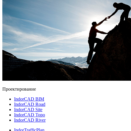
Проектирование
IndorCAD BIM
IndorCAD Road
IndorCAD Site
IndorCAD Topo
IndorCAD River
IndorTrafficPlan