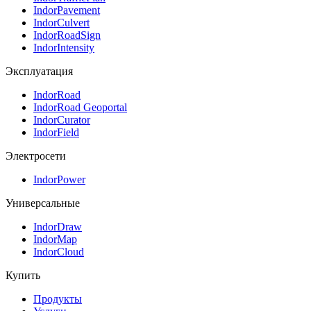
IndorPavement
IndorCulvert
IndorRoadSign
IndorIntensity
Эксплуатация
IndorRoad
IndorRoad Geoportal
IndorCurator
IndorField
Электросети
IndorPower
Универсальные
IndorDraw
IndorMap
IndorCloud
Купить
Продукты