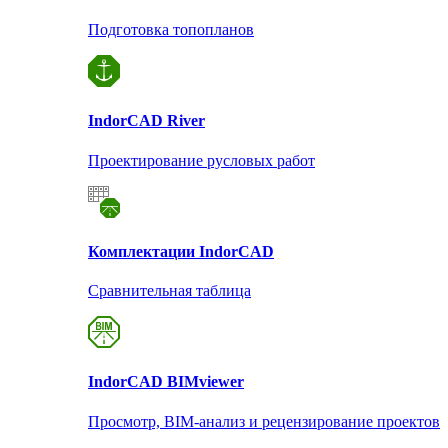
Подготовка топопланов
Indor
CAD River
Проектирование русловых работ
Комплектации Indor
CAD
Сравнительная таблица
Indor
CAD BIMviewer
Просмотр, BIM-анализ и рецензирование проектов