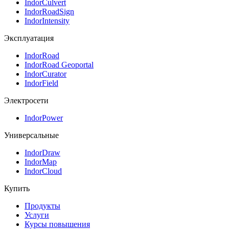
IndorCulvert
IndorRoadSign
IndorIntensity
Эксплуатация
IndorRoad
IndorRoad Geoportal
IndorCurator
IndorField
Электросети
IndorPower
Универсальные
IndorDraw
IndorMap
IndorCloud
Купить
Продукты
Услуги
Курсы повышения