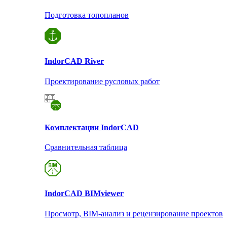
Подготовка топопланов
Indor
CAD River
Проектирование русловых работ
Комплектации Indor
CAD
Сравнительная таблица
Indor
CAD BIMviewer
Просмотр, BIM-анализ и рецензирование проектов