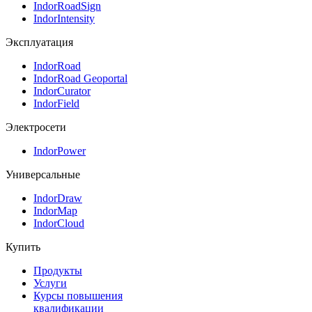
IndorRoadSign
IndorIntensity
Эксплуатация
IndorRoad
IndorRoad Geoportal
IndorCurator
IndorField
Электросети
IndorPower
Универсальные
IndorDraw
IndorMap
IndorCloud
Купить
Продукты
Услуги
Курсы повышения
квалификации