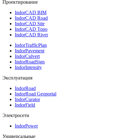
Проектирование
IndorCAD BIM
IndorCAD Road
IndorCAD Site
IndorCAD Topo
IndorCAD River
IndorTrafficPlan
IndorPavement
IndorCulvert
IndorRoadSign
IndorIntensity
Эксплуатация
IndorRoad
IndorRoad Geoportal
IndorCurator
IndorField
Электросети
IndorPower
Универсальные