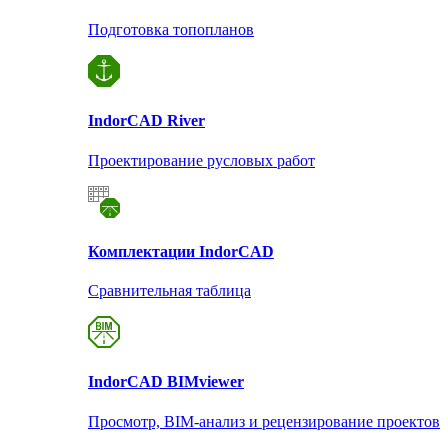
Подготовка топопланов
Indor
CAD River
Проектирование русловых работ
Комплектации Indor
CAD
Сравнительная таблица
Indor
CAD BIMviewer
Просмотр, BIM-анализ и рецензирование проектов