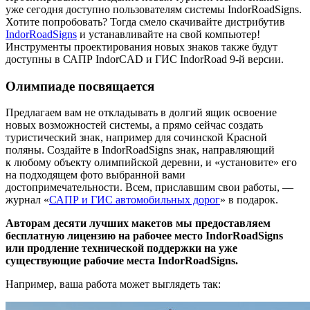
уже сегодня доступно пользователям системы IndorRoadSigns.
Хотите попробовать? Тогда смело скачивайте дистрибутив
IndorRoadSigns
и устанавливайте на свой компьютер!
Инструменты проектирования новых знаков также будут
доступны в САПР IndorCAD и ГИС IndorRoad 9-й версии.
Олимпиаде посвящается
Предлагаем вам не откладывать в долгий ящик освоение
новых возможностей системы, а прямо сейчас создать
туристический знак, например для сочинской Красной
поляны. Создайте в IndorRoadSigns знак, направляющий
к любому объекту олимпийской деревни, и «установите» его
на подходящем фото выбранной вами
достопримечательности. Всем, приславшим свои работы, —
журнал «
САПР и ГИС автомобильных дорог
» в подарок.
Авторам десяти лучших макетов мы предоставляем
бесплатную лицензию на рабочее место IndorRoadSigns
или продление технической поддержки на уже
существующие рабочие места IndorRoadSigns.
Например, ваша работа может выглядеть так: