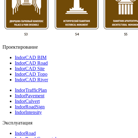
Проектирование
IndorCAD BIM
IndorCAD Road
IndorCAD Site
IndorCAD Topo
IndorCAD River
IndorTrafficPlan
IndorPavement
IndorCulvert
IndorRoadSign
IndorIntensity
Эксплуатация
IndorRoad