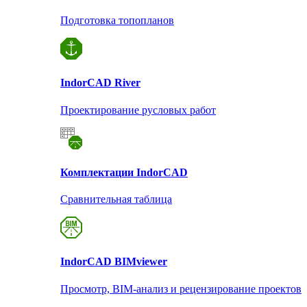
Подготовка топопланов
Indor
CAD River
Проектирование русловых работ
Комплектации Indor
CAD
Сравнительная таблица
Indor
CAD BIMviewer
Просмотр, BIM-анализ и рецензирование проектов