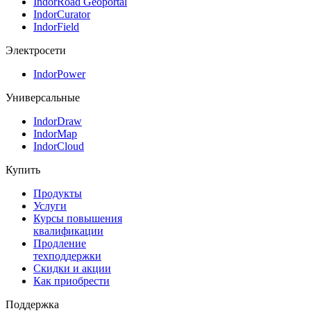
IndorRoad Geoportal
IndorCurator
IndorField
Электросети
IndorPower
Универсальные
IndorDraw
IndorMap
IndorCloud
Купить
Продукты
Услуги
Курсы повышения
квалификации
Продление
техподдержки
Скидки и акции
Как приобрести
Поддержка